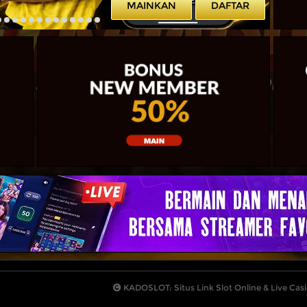
MAINKAN
DAFTAR
KADOSLOT: Situs Link Slot Online & Live Cas