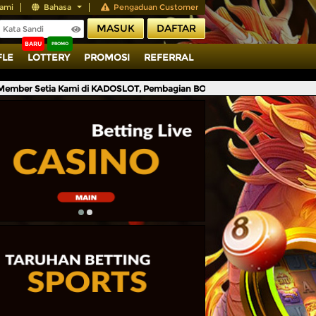
-256 ph: '1234567890', ... });
ami
Bahasa
Pengaduan Customer
DAFTAR
BARU
PROMO
FLE
LOTTERY
PROMOSI
REFERRAL
a Member Setia Kami di KADOSLOT, Pembagian BONUS ROLLINGAN Biasa di har